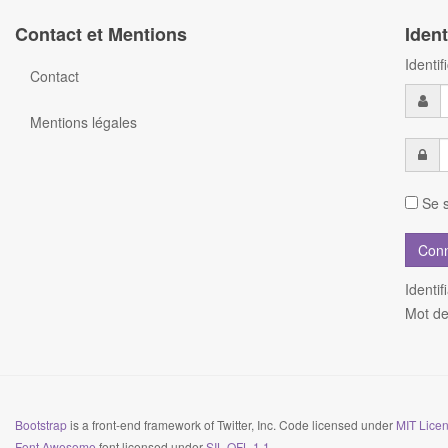
Contact et Mentions
Ident
Identi
Contact
Mentions légales
Se s
Identif
Mot de
Bootstrap
is a front-end framework of Twitter, Inc. Code licensed under
MIT Licen
Font Awesome
font licensed under
SIL OFL 1.1
.