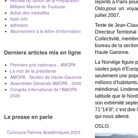
Remise du fanion de la Préparation
rejoints à Paris pou
Militaire Marine de Toulouse
Oslo,pour un voy
Achat des médailles
juillet 2007.
flash info
adhesion
Texte de Jean-Clau
Abonnement à la lettre d'information
Directeur Territoria
Collectivité, membr
bureau de la secti
Derniers articles mis en ligne
Haute Garonne.
La Norvège figure p
Premiers prix nationaux - AMOPA
vastes pays d’Euro
Le mot de la présidente
seulement une popu
AMOPA - Section de Haute-Garonne
millions d’habitants
Assemblée Générale AMOPA - 2026
Congrés International de l'AMOPA
méridional, Linden
2026
latitude que le Nord
son extrémité septe
71°14’8“, c’est dir
La presse en parle
qui nous attend.
OSLO.
Concours Palmes Académiques 2023