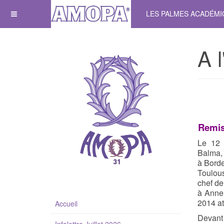
LES PALMES ACADÉM
A l
Remis
Le 12 
Balma, 
à Borde
Toulous
chef de
à Anne
2014 at
Accueil
Devant 