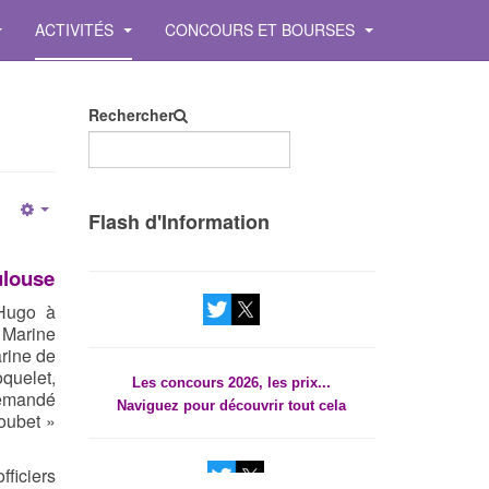
ACTIVITÉS
CONCOURS ET BOURSES
Rechercher
Les concours 2026, les prix...
Flash d'Information
Empty
Naviguez pour découvrir tout cela
ulouse
 Hugo à
 Marine
arine de
Les concours 2026, les prix...
quelet,
Naviguez pour découvrir tout cela
demandé
oubet »
fficiers