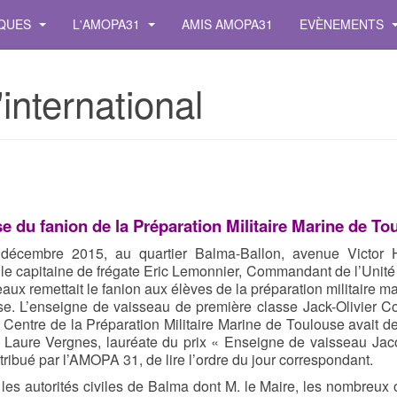
IQUES
L'AMOPA31
AMIS AMOPA31
EVÈNEMENTS
'international
e du fanion de la Préparation Militaire Marine de To
décembre 2015, au quartier Balma-Ballon, avenue Victor
le capitaine de frégate Eric Lemonnier, Commandant de l’Unité
aux remettait le fanion aux élèves de la préparation militaire m
e. L’
enseigne de vaisseau de première classe Jack-Olivier Co
 Centre de la Préparation Militaire Marine de Toulouse avait 
 Laure Vergnes, lauréate du prix « Enseigne de vaisseau Jac
tribué par l’AMOPA 31, de lire l’ordre du jour correspondant.
les autorités civiles de Balma dont M. le Maire, les nombreux o