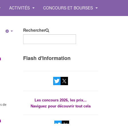
ACTIVITÉS
CONCOURS ET BOURSES
Rechercher
Empty
Les concours 2026, les prix...
Flash d'Information
n
Naviguez pour découvrir tout cela
Les concours 2026, les prix...
Naviguez pour découvrir tout cela
rs de
n