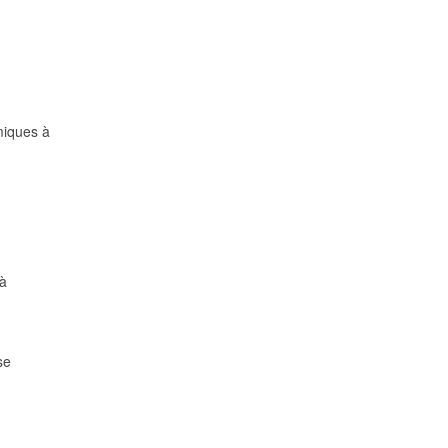
miques à
à
se