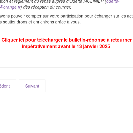
tion et règlement du repas auprès d’Odette MOLINIER (
odette-
r@orange.fr
) dès réception du courrier.
vons pouvoir compter sur votre participation pour échanger sur les act
 soutiendrons et enrichirons grâce à vous.
Cliquer ici pour télécharger le bulletin-réponse à retourner
impérativement avant le 13 janvier 2025
édent
Suivant