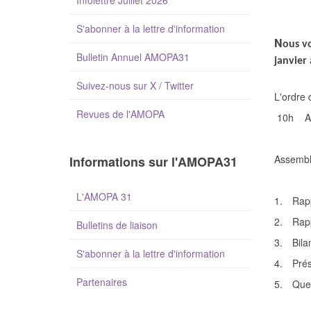
Infolettre Juillet 2026
S'abonner à la lettre d'information
N
ous vo
Bulletin Annuel AMOPA31
janvier
Suivez-nous sur X / Twitter
L'ordre d
Revues de l'AMOPA
10h
A
Assembl
Informations sur l'AMOPA31
L'AMOPA 31
1.
Rap
2.
Rapp
Bulletins de liaison
3.
Bila
S'abonner à la lettre d'information
4.
Prés
Partenaires
5.
Ques