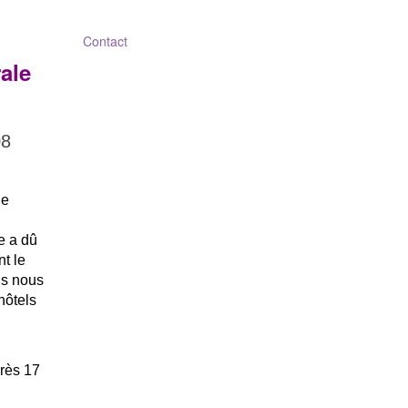
Contact
ale
1
08
de
e a dû
t le
us nous
hôtels
rès 17