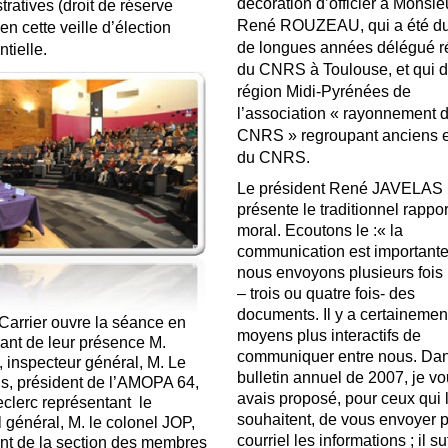
décoration d’officier à Monsie
tratives (droit de réserve
René ROUZEAU, qui a été du
en cette veille d’élection
de longues années délégué r
tielle.
du CNRS à Toulouse, et qui di
région Midi-Pyrénées de
l’association « rayonnement 
CNRS » regroupant anciens e
du CNRS.
Le président René JAVELAS
présente le traditionnel rappor
moral. Ecoutons le :« la
communication est importante,
nous envoyons plusieurs fois 
– trois ou quatre fois- des
documents. Il y a certainemen
Carrier ouvre la séance en
moyens plus interactifs de
ant de leur présence M.
communiquer entre nous. Dan
 inspecteur général, M. Le
bulletin annuel de 2007, je v
s, président de l’AMOPA 64,
avais proposé, pour ceux qui 
lerc représentant le
souhaitent, de vous envoyer 
 général, M. le colonel JOP,
courriel les informations ; il suf
nt de la section des membres