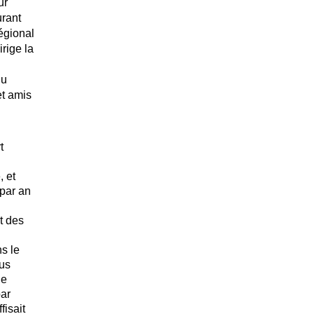
ur
rant
égional
rige la
du
t amis
t
 et
par an
t des
s le
ous
le
par
fisait