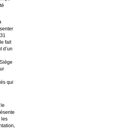
té
a
ésenter
 31
e fait
t d’un
 Siège
ur
tés qui
 le
ésente
 les
tation,