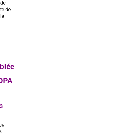
 de
te de
la
blée
MOPA
3
ve
A.