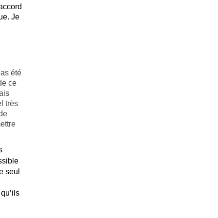
accord
ue. Je
pas été
de ce
ais
l très
de
ettre
s
sible
e seul
qu’ils