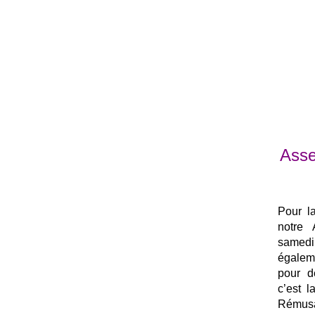
Asse
Pour l
notre 
same
égalem
pour d
c’est 
Rémusa