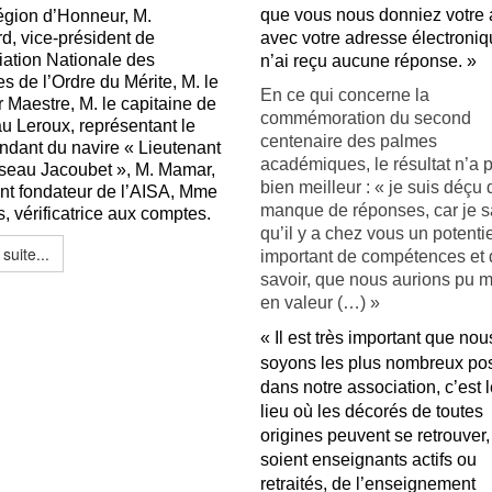
que vous nous donniez votre 
égion d’Honneur, M.
avec votre adresse électroniq
rd, vice-président de
iation Nationale des
n’ai reçu aucune réponse. »
 de l’Ordre du Mérite, M. le
En ce qui concerne la
 Maestre, M. le capitaine de
commémoration du second
u Leroux, représentant le
centenaire des palmes
dant du navire « Lieutenant
académiques, le résultat n’a 
seau Jacoubet », M. Mamar,
bien meilleur : « je suis déçu 
nt fondateur de l’AISA, Mme
manque de réponses, car je s
s, vérificatrice aux comptes.
qu’il y a chez vous un potentie
 suite...
important de compétences et 
savoir, que nous aurions pu m
en valeur (…) »
« Il est très important que nou
soyons les plus nombreux pos
dans notre association, c’est l
lieu où les décorés de toutes
origines peuvent se retrouver, 
soient enseignants actifs ou
retraités, de l’enseignement