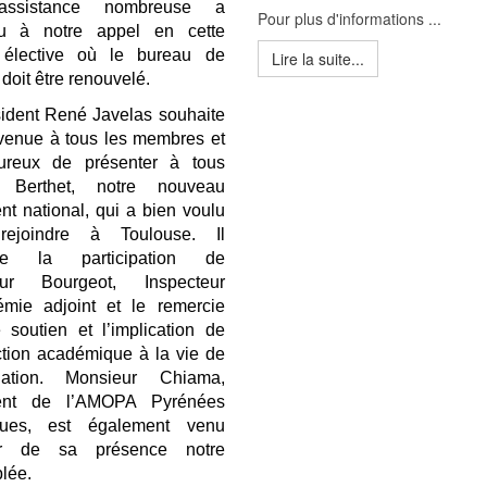
ssistance nombreuse a
Pour plus d'informations ...
u à notre appel en cette
élective où le bureau de
Lire la suite...
 doit être renouvelé.
sident René Javelas souhaite
nvenue à tous les membres et
ureux de présenter à tous
l Berthet, notre nouveau
nt national, qui a bien voulu
rejoindre à Toulouse. Il
gne la participation de
eur Bourgeot, Inspecteur
émie adjoint et le remercie
 soutien et l’implication de
ction académique à la vie de
ciation.
Monsieur Chiama,
dent de l’AMOPA Pyrénées
iques, est également venu
er de sa présence notre
lée.