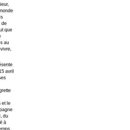
ieur,
u monde
is
s de
aut que
e
ns au
vivre,
ésente
15 avril
rses
.
rette
 et le
Espagne
l, du
é à
temps