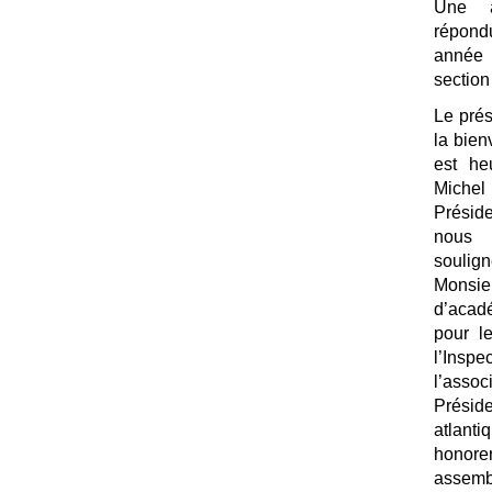
Une a
répond
année 
section
Le pré
la bie
est he
Miche
Préside
nous 
souli
Monsi
d’acad
pour le
l’Inspe
l’asso
Prési
atlant
honor
assemb