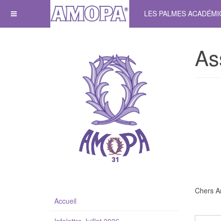
LES PALMES ACADÉM
As
Chers A
Accueil