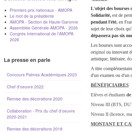
L'objet des bourses d
Premiers prix nationaux - AMOPA
Solidarité,
est de per
Le mot de la présidente
AMOPA - Section de Haute-Garonne
pendant l'été
,
en Fran
Assemblée Générale AMOPA - 2026
sujet de leur choix qu
Congrés International de l'AMOPA
dépassera pas six mo
2026
Les bourses sont accor
or
igi
n
al
ou innovant do
La presse en parle
artistique
,
littéraire
,
éc
A titre complémentaire
Concours Palmes Académiques 2023
d'un examen ou d'un d
BÉNÉFICIAIRES
Chef d'oeuvre 2022
Elèves et étudiants
de
Remise des décorations 2020
Niveau I
Collaboration - Prix du chef d'oeuvre
Niveau II (licence, ma
2020-2021
MONTANT ET CA
Remise des décorations 2018