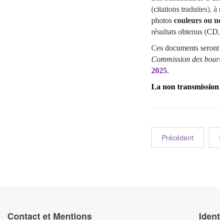
(
cit
at
i
on
s tr
ad
u
ites
)
,
à
photos
couleurs ou no
r
ésu
lt
a
t
s obte
n
us
(
CD
C
es documents seront
Comm
i
ssion des bou
r
2025
.
La non transmission
Précédent
Contact et Mentions
Ident