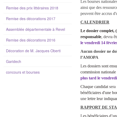
Les bourses nationales 
Remise des prix littéraires 2018
ainsi que des ressourc
peuvent
être accrus d'
Remise des décorations 2017
CALENDRIER
Assemblée départementale à Revel
Le dossier complet, (
responsable
,
devra ê
Remise des décorations 2016
le vendredi 14 févrie
Décoration de M. Jacques Oberti
Aucun dossier ne doi
l’AMOPA
Garidech
L
es dossiers
sont ensu
concours et bourses
commission national
plus tard le vendredi
Chaque candidat
sera
bénéficiaires d'une bo
une
let
t
re leu
r i
ndiqua
RAPPORT DE ST
L
es bénéficiaires d’u