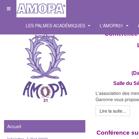
LES PALMES ACADÉMIQUES
L'AMOPA31
Conférence 
(D
Salle du S
L'association des me
Garonne vous propose
Lire la suite...
Accueil
Conférence sur