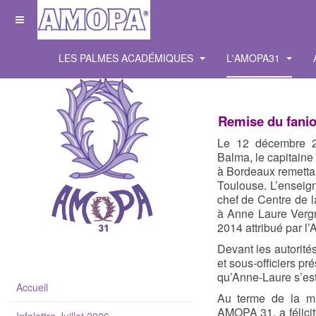
LES PALMES ACADÉMIQUES
L'AMOPA31
Remise du fanio
Le 12 décembre 20
Balma, le capitaine
à Bordeaux remettait
Toulouse. L’
enseign
chef de Centre de l
à Anne Laure Vergn
2014 attribué par l’
Devant les autorité
et sous-officiers pr
qu’Anne-Laure s’est
Accueil
Au terme de la ma
AMOPA 31, a félicit