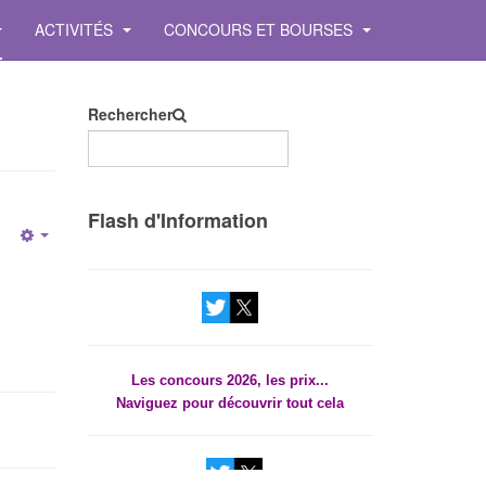
ACTIVITÉS
CONCOURS ET BOURSES
Rechercher
Les concours 2026, les prix...
Flash d'Information
Naviguez pour découvrir tout cela
Empty
Les concours 2026, les prix...
Naviguez pour découvrir tout cela