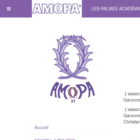
LES PALMES ACADÉM
L'associ
Garonne
L'associ
Garonne 
Christi
Accueil