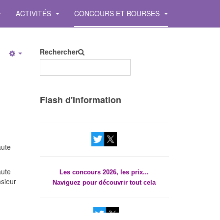
ACTIVITÉS
CONCOURS ET BOURSES
Rechercher
Empty
Les concours 2026, les prix...
Flash d'Information
Naviguez pour découvrir tout cela
aute
Les concours 2026, les prix...
aute
Naviguez pour découvrir tout cela
sieur