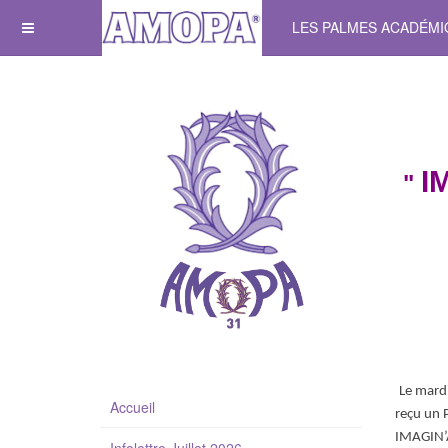
LES PALMES ACADÉM
I
"
Le mard
Accueil
reçu un 
IMAGIN’