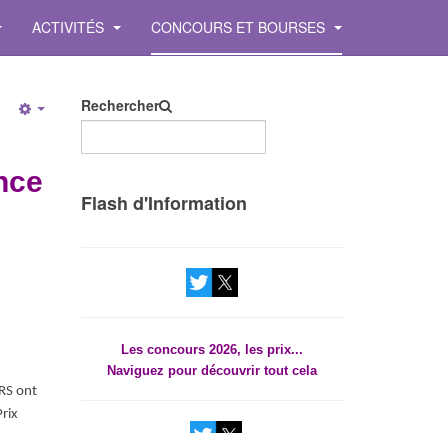
ACTIVITÉS
CONCOURS ET BOURSES
Rechercher
Empty
nce
Les concours 2026, les prix...
Flash d'Information
Naviguez pour découvrir tout cela
Les concours 2026, les prix...
Naviguez pour découvrir tout cela
RS ont
rix