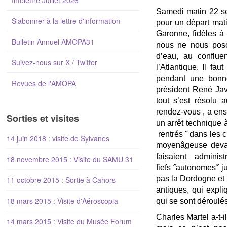
Infolettre Juillet 2026
Samedi matin 22 se
S'abonner à la lettre d'information
pour un départ mati
Garonne, fidèles à
Bulletin Annuel AMOPA31
nous ne nous poso
d’eau, au confluen
Suivez-nous sur X / Twitter
l’Atlantique. Il fa
pendant une bonne
Revues de l'AMOPA
président René Jav
tout s’est résolu 
rendez-vous , a ensu
Sorties et visites
un arrêt technique 
rentrés ˝ dans les 
14 juin 2018 : visite de Sylvanes
moyenâgeuse devan
faisaient adminis
18 novembre 2015 : Visite du SAMU 31
fiefs ˝autonomes˝ j
pas la Dordogne et 
11 octobre 2015 : Sortie à Cahors
antiques, qui expl
18 mars 2015 : Visite d'Aéroscopia
qui se sont déroulés 
Charles Martel a-t-
14 mars 2015 : Visite du Musée Forum