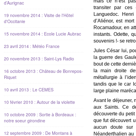
mais ce n’est pas
d’Aurignac
transiter par ces
Languedoc. Henri 
19 novembre 2014 : Visite de l'Hôtel
d'Occitanie
d’Aliénor, est mor
Rocamadour, en atte
15 novembre 2014 : Ecole Lucie Aubrac
instants. Odette, q
souvenirs !- se retr
23 avril 2014 : Météo France
Jules César lui, po
la guerre des Gaule
20 novembre 2013 : Saint-Lys Radio
bout de cette derniè
16 octobre 2013 : Château de Bonrepos-
la main droite de
Riquet
métallurgie à l’ide
tandis que le car l
10 avril 2013 : Le CEMES
large plaine maréc
Avant le déjeuner, 
10 février 2010 : Autour de la violette
aux Saints. Ce dé
découverte du petit
10 octobre 2009 : Sortie à Bordeaux :
notre soeur girondine
que fut découvert u
aucun doute sur s
12 septembre 2009 : De Montans à
Néanderthalien au 