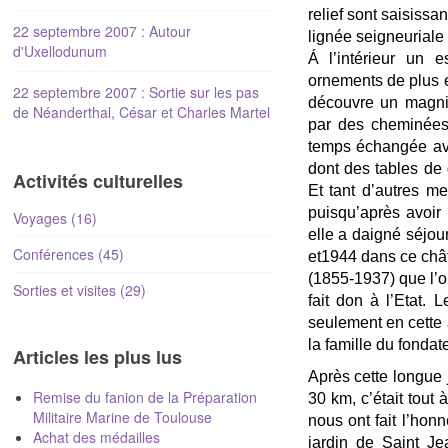
relief sont saisissa
22 septembre 2007 : Autour
lignée seigneuriale 
d'Uxellodunum
Á l’intérieur un 
ornements de plus en
22 septembre 2007 : Sortie sur les pas
découvre un magnif
de Néanderthal, César et Charles Martel
par des cheminées 
temps échangée ave
dont des tables de 
Activités culturelles
Et tant d’autres m
puisqu’après avoir
Voyages (16)
elle a daigné séjour
Conférences (45)
et1944 dans ce chât
(1855-1937) que l’o
Sorties et visites (29)
fait don à l’Etat. 
seulement en cette 
la famille du fondate
Articles les plus lus
Après cette longue j
Remise du fanion de la Préparation
30 km, c’était tout
Militaire Marine de Toulouse
nous ont fait l’honn
Achat des médailles
jardin de Saint Je